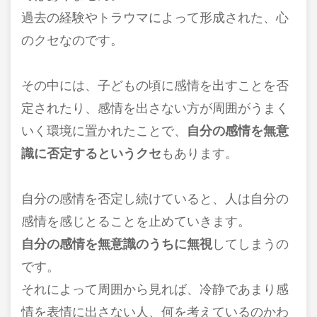
過去の経験やトラウマによって形成された、心
のクセなのです。
その中には、子どもの頃に感情を出すことを否
定されたり、感情を出さない方が周囲がうまく
いく環境に置かれたことで、
自分の感情を無意
識に否定するというクセ
もあります。
自分の感情を否定し続けていると、人は自分の
感情を感じとることを止めていきます。
自分の感情を無意識のうちに無視
してしまうの
です。
それによって周囲から見れば、冷静であまり感
情を表情に出さない人、何を考えているのかわ