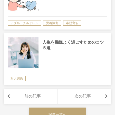
アダルトチルドレン
愛着障害
毒親育ち
人生を機嫌よく過ごすためのコツ
５選
対人関係
前の記事
次の記事
記事一覧へ