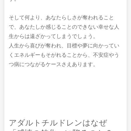
そして何より、あなたらしさが奪われること
で、あなたしか感じることのできない幸せな人
生からは遠ざかってしまうでしょう。
人生から喜びが奪われ、目標や夢に向かってい
くエネルギーもそがれることから、不安症やう
つ病につながるケースさえあります。
アダルトチルドレンはなぜ