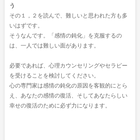
う
その１，２を読んで、難しいと思われた方も多
いはずです。
そうなんです。「感情の鈍化」を克服するの
は、一人では難しい面があります。
必要であれば、心理カウンセリングやセラピー
を受けることを検討してください。
心の専門家は感情の鈍化の原因を客観的にとら
え、あなたの感情の復活、そしてあなたらしい
幸せの復活のために必ず力になります。