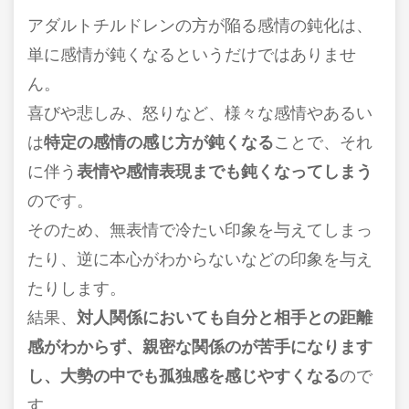
アダルトチルドレンの方が陥る感情の鈍化は、
単に感情が鈍くなるというだけではありませ
ん。
喜びや悲しみ、怒りなど、様々な感情やあるい
は
特定の感情の感じ方が鈍くなる
ことで、それ
に伴う
表情や感情表現までも鈍くなってしまう
のです。
そのため、無表情で冷たい印象を与えてしまっ
たり、逆に本心がわからないなどの印象を与え
たりします。
結果、
対人関係においても自分と相手との距離
感がわからず、親密な関係のが苦手になります
し、大勢の中でも孤独感を感じやすくなる
ので
す。