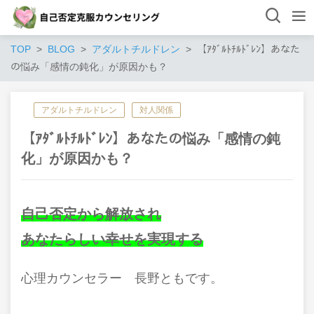
TOP
BLOG
アダルトチルドレン
【ｱﾀﾞﾙﾄﾁﾙﾄﾞﾚﾝ】あなた
の悩み「感情の鈍化」が原因かも？
アダルトチルドレン
対人関係
【ｱﾀﾞﾙﾄﾁﾙﾄﾞﾚﾝ】あなたの悩み「感情の鈍
化」が原因かも？
自己否定から解放され
あなたらしい幸せを実現する
心理カウンセラ
ー 長野ともです。