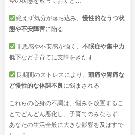
今の状態を放っておくと…
絶えず気分が落ち込み、
慢性的なうつ状
態や不安障害
に陥る
罪悪感や不安感が強く、
不眠症や集中力
低下
など子育てに支障をきたす
長期間のストレスにより、
頭痛や胃痛な
ど慢性的な体調不良
に悩まされる
これらの心身の不調は、悩みを放置するこ
とでどんどん悪化し、子育てのみならず、
あなたの生活全般に大きな影響を及ぼすで